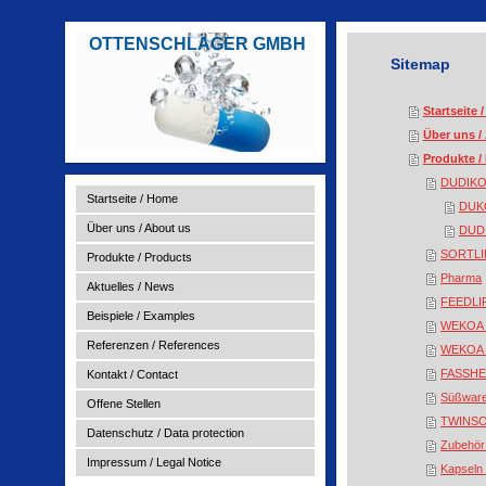
OTTENSCHLÄGER GMBH
Sitemap
Startseite 
Über uns /
Produkte /
DUDIK
Startseite / Home
DUK
Über uns / About us
DUD
SORTLI
Produkte / Products
Pharma
Aktuelles / News
FEEDLI
Beispiele / Examples
WEKOA 
Referenzen / References
WEKOA
FASSHE
Kontakt / Contact
Süßware
Offene Stellen
TWINS
Datenschutz / Data protection
Zubehör
Impressum / Legal Notice
Kapseln 