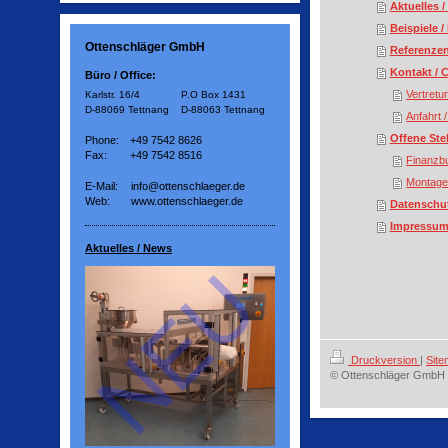
Aktuelles 
Beispiele 
Ottenschläger GmbH
Referenzen
Kontakt / 
Büro / Office:
Vertretu
Karlstr. 16/4
P.O Box 1431
D-88069 Tettnang
D-88063 Tettnang
Anfahrt 
Offene Ste
Phone:
+49 7542 8626
Fax:
+49 7542 8516
Finanzbu
Montageh
E-Mail:
info@ottenschlaeger.de
Web:
www.ottenschlaeger.de
Datenschut
Impressum 
Aktuelles / News
Druckversion
|
Sit
© Ottenschläger GmbH