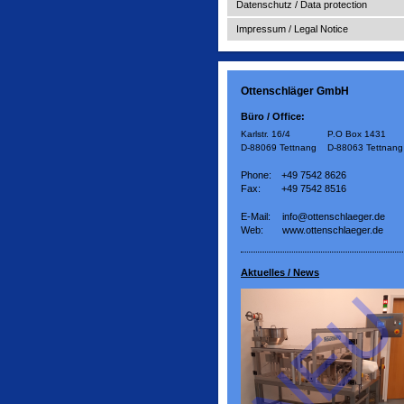
Datenschutz / Data protection
Impressum / Legal Notice
Ottenschläger GmbH
Büro / Office:
Karlstr. 16/4
P.O Box 1431
D-88069 Tettnang
D-88063 Tettnang
Phone:
+49 7542 8626
Fax:
+49 7542 8516
E-Mail:
info@ottenschlaeger.de
Web:
www.ottenschlaeger.de
Aktuelles / News