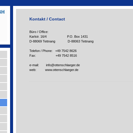
BH
Kontakt / Contact
Büro / Office:
Karlstr. 16/4 P.O. Box 1431
D-88069 Tettnang D-88063 Tettnang
Telefon / Phone:
+49 7542 8626
Fax:
+49 7542 8516
e-mail:
info@ottenschlaeger.de
web:
www.ottenschlaeger.de