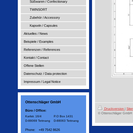
Süßwaren / Confectionary
TWINSORT
Zubehör / Accessory
Kapseln / Capsules
Aktuelles / News
Beispiele / Examples
Referenzen / References
Kontakt / Contact
Offene Stellen
Datenschutz / Data protection
Impressum / Legal Notice
Ottenschläger GmbH
Druckversion
|
Sit
Büro / Office:
© Ottenschläger GmbH
Karlstr. 16/4
P.O Box 1431
D-88069 Tettnang
D-88063 Tettnang
Phone:
+49 7542 8626