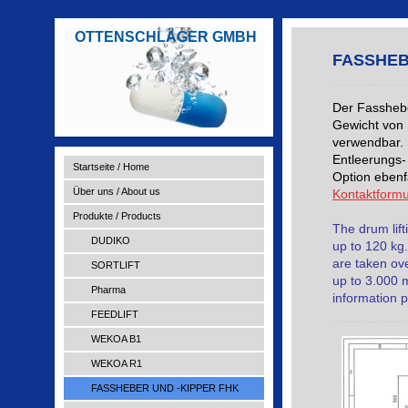
OTTENSCHLÄGER GMBH
FASSHEB
Der Fasshebe
Gewicht von 
verwendbar. 
Entleerungs-
Startseite / Home
Option ebenfa
Über uns / About us
Kontaktformu
Produkte / Products
The drum lif
DUDIKO
up to 120 kg.
are taken ove
SORTLIFT
up to 3.000 
Pharma
information 
FEEDLIFT
WEKOA B1
WEKOA R1
FASSHEBER UND -KIPPER FHK