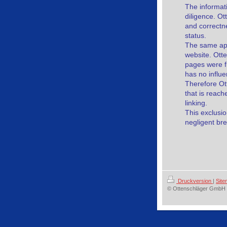
The informat
diligence. O
and correctne
status.
The same appl
website. Otte
pages were fr
has no influ
Therefore Ot
that is reach
linking.
This exclusion
negligent bre
Druckversion
|
Sit
© Ottenschläger GmbH