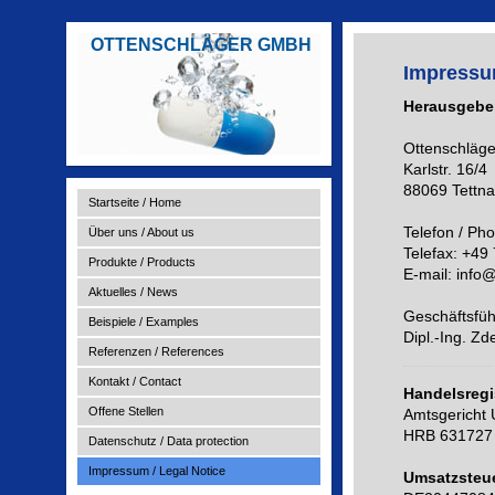
OTTENSCHLÄGER GMBH
Impressum
Herausgeber
Ottenschläg
Karlstr. 16/4
88069 Tettn
Startseite / Home
Telefon / Ph
Über uns / About us
Telefax: +49
Produkte / Products
E-mail: info
Aktuelles / News
Geschäftsfüh
Beispiele / Examples
Dipl.-Ing. Z
Referenzen / References
Kontakt / Contact
Handelsregi
Offene Stellen
Amtsgericht U
HRB 631727
Datenschutz / Data protection
Impressum / Legal Notice
Umsatzsteue