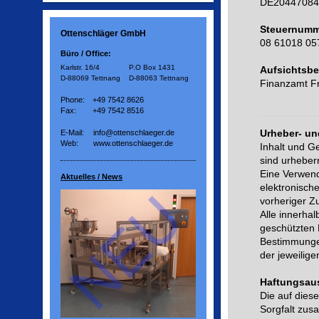
DE20447084
Steuernumm
Ottenschläger GmbH
08 61018 05
Büro / Office:
Karlstr. 16/4
P.O Box 1431
Aufsichtsb
D-88069 Tettnang
D-88063 Tettnang
Finanzamt Fr
Phone:
+49 7542 8626
Fax:
+49 7542 8516
Urheber- un
E-Mail:
info@ottenschlaeger.de
Web:
www.ottenschlaeger.de
Inhalt und G
sind urheberr
Eine Verwend
Aktuelles / News
elektronische
vorheriger Z
Alle innerha
geschützten 
Bestimmungen
der jeweilig
Haftungsau
Die auf dies
Sorgfalt zu