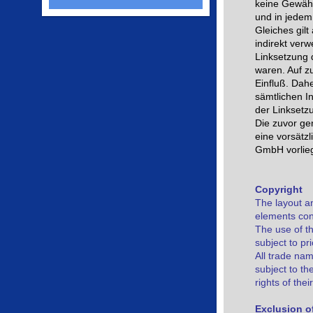
keine Gewähr 
und in jedem 
Gleiches gilt
indirekt ver
Linksetzung d
waren. Auf zu
Einfluß. Dah
sämtlichen I
der Linksetz
Die zuvor ge
eine vorsätzl
GmbH vorlieg
Copyright
The layout an
elements con
The use of th
subject to p
All trade na
subject to th
rights of the
Exclusion of 